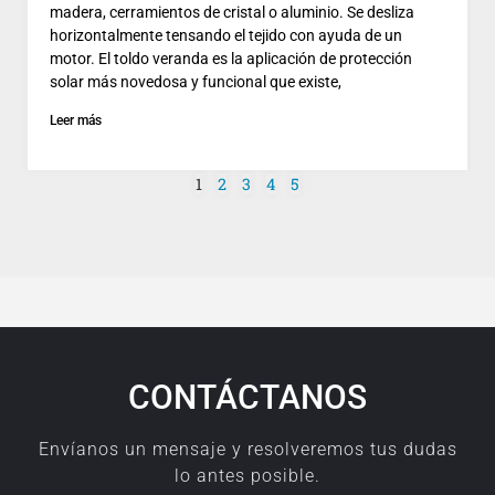
madera, cerramientos de cristal o aluminio. Se desliza
horizontalmente tensando el tejido con ayuda de un
motor. El toldo veranda es la aplicación de protección
solar más novedosa y funcional que existe,
Leer más
1
2
3
4
5
CONTÁCTANOS
Envíanos un mensaje y resolveremos tus dudas
lo antes posible.