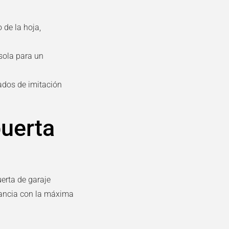
 de la hoja,
nsola para un
dos de imitación
puerta
erta de garaje
gancia con la máxima