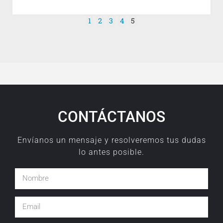
1
2
3
4
5
CONTÁCTANOS
Envíanos un mensaje y resolveremos tus dudas
lo antes posible.