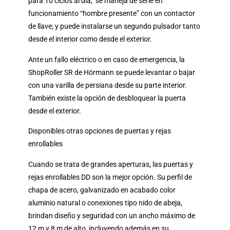
para 10 ciclos al día, se maneja de serie en
funcionamiento “hombre presente” con un contactor
de llave; y puede instalarse un segundo pulsador tanto
desde el interior como desde el exterior.
Ante un fallo eléctrico o en caso de emergencia, la
ShopRoller SR de Hörmann se puede levantar o bajar
con una varilla de persiana desde su parte interior.
También existe la opción de desbloquear la puerta
desde el exterior.
Disponibles otras opciones de puertas y rejas
enrollables
Cuando se trata de grandes aperturas, las puertas y
rejas enrollables DD son la mejor opción.
Su perfil de
chapa de acero, galvanizado en acabado color
aluminio natural o conexiones tipo nido de abeja,
brindan diseño y seguridad con un ancho máximo de
12 m y 8 m de alto, incluyendo además en su