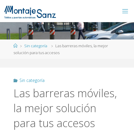
Saltar
al
contenido
Página
Sin categoría
Las barreras móviles, la mejor
de
solución para tus accesos
Inicio
Sin categoría
Las barreras móviles,
la mejor solución
para tus accesos