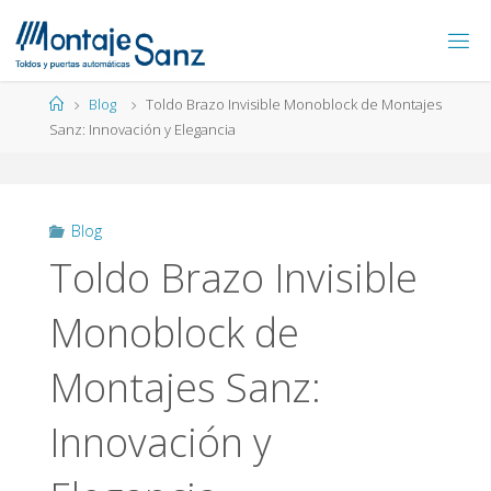
Saltar
al
contenido
Página
Blog
Toldo Brazo Invisible Monoblock de Montajes
de
Sanz: Innovación y Elegancia
Inicio
Blog
Toldo Brazo Invisible
Monoblock de
Montajes Sanz:
Innovación y